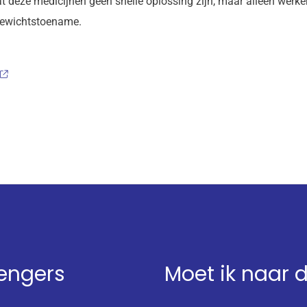
deze medicijnen geen snelle oplossing zijn, maar alleen werken
 gewichtstoename.
Lengers
Moet ik naar 