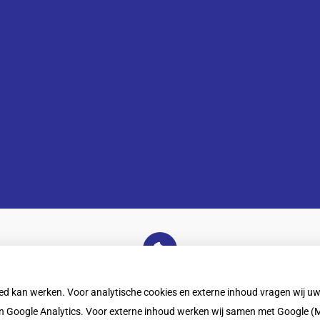
U heeft geen toestemming gegeven voor
externe inhoud
die nodig is om dit te zien.
oed kan werken. Voor analytische cookies en externe inhoud vragen wij 
Cookie-instellingen wijzigen
 Google Analytics. Voor externe inhoud werken wij samen met Google (M