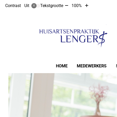
Tekst
Tekst
Contrast
Tekstgrootte
100%
Uit
verkleinen
vergroten
met
met
10%
10%
Hoofdmenu
HOME
MEDEWERKERS