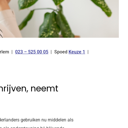
rlem
023 – 525 00 05
Spoed
Keuze 1
Tel:
rijven, neemt
derlanders gebruiken nu middelen als