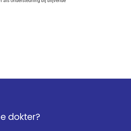
 als ondersteuning bij blijvende
de dokter?